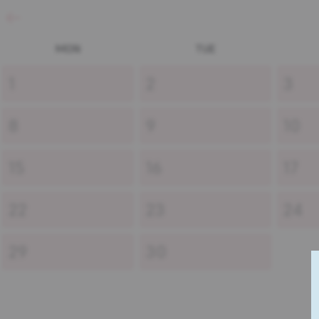
MON
TUE
1
2
3
8
9
10
15
16
17
22
23
24
29
30