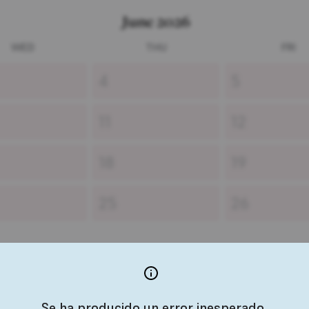
June 2026
WED
THU
FRI
4
5
11
12
18
19
25
26
Se ha producido un error inesperado,