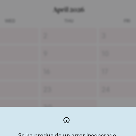
April 2026
WED
THU
FRI
2
3
9
10
16
17
23
24
30
Se ha producido un error inesperado,