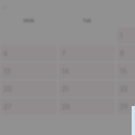
MON
TUE
1
6
7
8
13
14
15
20
21
22
27
28
29